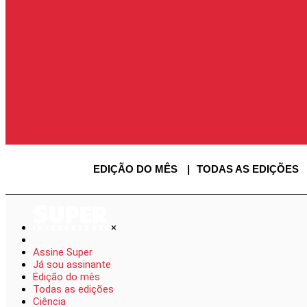
ENTRAR
ENTRAR
AS
SAIR
USUÁRIO
EDIÇÃO DO MÊS
TODAS AS EDIÇÕES
×
Assine Super
Já sou assinante
Edição do mês
Todas as edições
Ciência