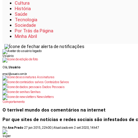
Cultura
História
Saúde
Tecnologia
Sociedade
Por Trás da Página
Minha Abril
Usuário
Olá,
Usuário
email@usuario.com.br
Assinaturas
Conteúdos Salvos
Dados Pessoais
Senhas
Newsletters
Comportamento
Oferta Dia dos Pais: Receba Super em Casa por 9,90
O terrível mundo dos comentários na internet
Por que sites de notícias e redes sociais são infestados de 
Por
Ana Prado
27 jan 2015, 22h00 | Atualizado em 2 set 2020, 14h47