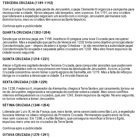
TERCEIRA CRUZADA (1189-1192)
Com a Europa frustrada pela perda de Jerusalém, o papa Clemente III organiza a campanha para
reconquistar a cidade. Vários ataques são lançados, sem sucesso. Em 1191, os reis cristãos
que lideravam a expedição negociam um acordo com o inimigo: Jerusalém permanece sob
domínio turco, mas os cristãos têm acesso ao Santo Sepulcro.
Continua após a publicidade
QUARTA CRUZADA (1202-1204)
Desde que se tornou papa, em 1198, Inocêncio III pregava uma nova Cruzada para recuperar
Jerusalém. Mas a expedição que partiu de Veneza em 1202 tinha como objetivo principal atacar
Constantinopla, que – depois de aderir à Igreja Ortodoxa – já não reconhecia a autoridade papal.
Constantinopla foi ocupada e saqueada pelos cruzados em 1203. Mas eles foram expulsos da
cidade no ano seguinte.
QUINTA CRUZADA (1218-1221)
Atacar o Egito era cogitado desde a Terceira Cruzada, para conquistar posições que pudessem
ser barganhadas com os muçulmanos em troca da devolução de Jerusalém. Assim, a Quinta
Cruzada concentrou-se em tomar o porto egípcio de Damietta, em 1219. Mas a falta de reforços
obriga os cruzados a desocupar a cidade. E a missão fracassa.
SEXTA CRUZADA (1228-1229)
Em 1228, Frederico II, imperador da Alemanha, chegou à Terra Santa e, por casamento, tornou-se
rei de Jerusalém, negociando a recuperação do controle sobre a cidade. Mas novos conflitos
internos enfraqueceram os cruzados, que, em 1243, foram expulsos da região. No ano seguinte,
os turcos voltaram a tomar Jerusalém.
SÉTIMA CRUZADA (1248-1254)
Liderada por Luís IX, rei da França, que, mais tarde, seria canonizado como São Luís, a expedição
buscava retomar os ideais religiosos da Primeira Cruzada. Permaneceu quatro anos na Síria,
mas sem sucesso. Em 1268, o sultão Baibars, que conseguira reunificar a Síria e o Egito,
expulsou mais uma vez os cruzados da Terra Santa.
Continua após a publicidade
OITAVA CRUZADA (1270-1291)