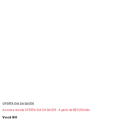
OFERTA DIA DA SAÚDE
Assine a revista OFERTA DIA DA SAÚDE -
A partir de R$ 9,90/mês
Você RH