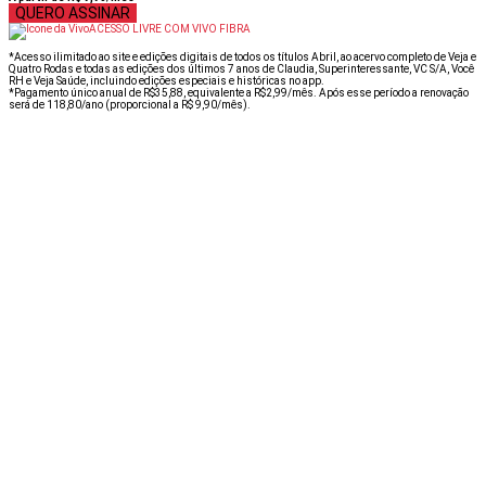
QUERO ASSINAR
ACESSO LIVRE COM VIVO FIBRA
*Acesso ilimitado ao site e edições digitais de todos os títulos Abril, ao acervo completo de Veja e
Quatro Rodas e todas as edições dos últimos 7 anos de Claudia, Superinteressante, VC S/A, Você
RH e Veja Saúde, incluindo edições especiais e históricas no app.
*Pagamento único anual de R$35,88, equivalente a R$2,99/mês. Após esse período a renovação
será de 118,80/ano (proporcional a R$ 9,90/mês).