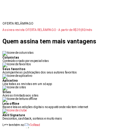
OFERTA RELÂMPAGO
Assine a revista OFERTA RELÂMPAGO -
A partir de R$ 39,80/mês
Quem assina tem mais vantagens
Colunistas
Conteúdo criado por especialistas
Seus favoritos
Acompanhe as publicações dos seus autores favoritos
Aplicativo
Leia todas as revistas em um só app
Sites
Acesso ilimitado aos sites
Leia offline
Baixe e leia as edições digitais no app até onde não tem internet
Abril Signature
Descontos, cashback, sorteios e muito mais
Leia também no