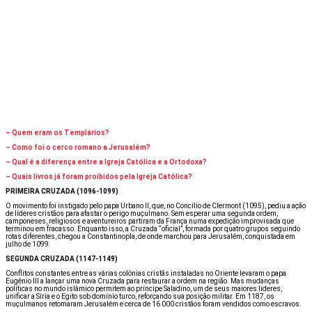
– Quem eram os Templários?
– Como foi o cerco romano a Jerusalém?
– Qual é a diferença entre a Igreja Católica e a Ortodoxa?
– Quais livros já foram proibidos pela Igreja Católica?
PRIMEIRA CRUZADA (1096-1099)
O movimento foi instigado pelo papa Urbano II, que, no Concílio de Clermont (1095), pediu a ação
de líderes cristãos para afastar o perigo muçulmano. Sem esperar uma segunda ordem,
camponeses, religiosos e aventureiros partiram da França numa expedição improvisada que
terminou em fracasso. Enquanto isso, a Cruzada “oficial”, formada por quatro grupos seguindo
rotas diferentes, chegou a Constantinopla, de onde marchou para Jerusalém, conquistada em
julho de 1099.
SEGUNDA CRUZADA (1147-1149)
Conflitos constantes entre as várias colônias cristãs instaladas no Oriente levaram o papa
Eugênio III a lançar uma nova Cruzada para restaurar a ordem na região. Mas mudanças
políticas no mundo islâmico permitem ao príncipe Saladino, um de seus maiores líderes,
unificar a Síria e o Egito sob domínio turco, reforçando sua posição militar. Em 1187, os
muçulmanos retomaram Jerusalém e cerca de 16 000 cristãos foram vendidos como escravos.