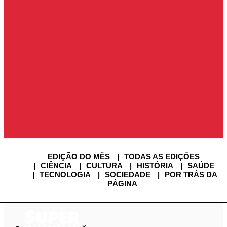
ENTRAR
ENTRAR
ASSINE SUPER
SAIR
USUÁRIO
EDIÇÃO DO MÊS
TODAS AS EDIÇÕES
CIÊNCIA
CULTURA
HISTÓRIA
SAÚDE
TECNOLOGIA
SOCIEDADE
POR TRÁS DA
PÁGINA