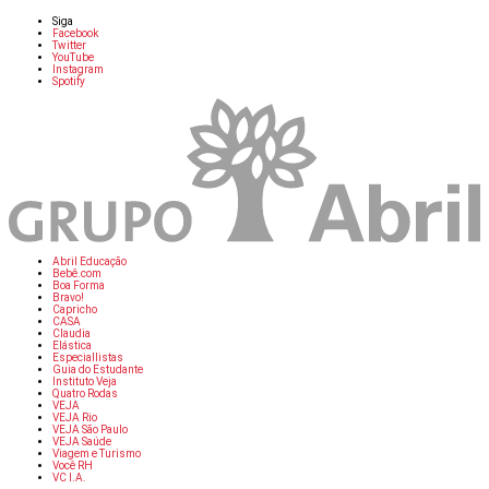
Siga
Facebook
Twitter
YouTube
Instagram
Spotify
Abril Educação
Bebê.com
Boa Forma
Bravo!
Capricho
CASA
Claudia
Elástica
Especiallistas
Guia do Estudante
Instituto Veja
Quatro Rodas
VEJA
VEJA Rio
VEJA São Paulo
VEJA Saúde
Viagem e Turismo
Você RH
VC I.A.