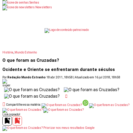
Senhas
Newsletters
 Pais: Receba Super em Casa por 9,90
Oferta Dia dos Pais: Rece
História
,
Mundo Estranho
O que foram as Cruzadas?
Ocidente e Oriente se enfrentaram durante séculos
Por
Redação Mundo Estranho
18 abr 2011, 18h58 | Atualizado em 16 jul 2018, 18h58
Compartilhe essa matéria:
Link copiado!
Priorizar nos meus resultados Google