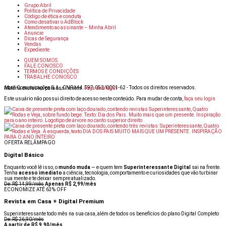
Grupo Abril
Política de Privacidade
Código de ética e conduta
Como desativar o AdBlock
Atendimento ao assinante – Minha Abril
Anuncie
Dicas de Segurança
Vendas
Expediente
QUEM SOMOS
FALE CONOSCO
TERMOS E CONDIÇÕES
TRABALHE CONOSCO
Abril Comunicações S.A., CNPJ 44.597.052/0001-62 - Todos os direitos reservados.
Matéria exclusiva para assinantes.
Faça seu login
Este usuário não possui direito de acesso neste conteúdo. Para mudar de conta,
faça seu login
OFERTA RELÂMPAGO
Digital Básico
Enquanto você lê isso, o
mundo muda
— e quem tem
Superinteressante Digital
sai na frente.
Tenha
acesso imediato
a ciência, tecnologia, comportamento e curiosidades que vão turbinar
sua mente e te deixar sempre atualizado.
De: R$ 14,99/mês
Apenas R$ 2,99/mês
ECONOMIZE ATÉ 63% OFF
Revista em Casa + Digital Premium
Superinteressante todo mês na sua casa, além de todos os benefícios do plano Digital Completo
De: R$ 26,90/mês
A partir de R$ 9,90/mês