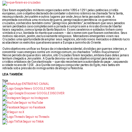
Elas foram expedições militares organizadas entre 1095 e 1291 pelas potências cristãs
europeias, com o objetivo declarado de combater o domínio islâmico na chamada Terra Santa,
reconquistando Jerusalém e outros lugares por onde Jesus teria passado em vida. A
empreitada constituía uma mistura de guerra, peregrinação e penitência: os guerreiros
cruzados, conhecidos também como “peregrinos penitentes”, acreditavam que seus pecados
seriam perdoados caso completassem a jornada e cumprissem a missão divina de libertar
locais sagrados, como a Igreja do Santo Sepulcro. Esses cavaleiros e soldados tinham como
símbolo a cruz, bordada no manto que usavam – daí o nome com que ficaram conhecidos. Seus
motivos não eram, porém, exclusivamente religiosos. Mercadores emergentes viram nas
Cruzadas uma oportunidade de ampliar seus negócios, abrindo novos mercados e obtendo lucro
ao abastecer os exércitos que atravessavam a Europa a caminho do Oriente.
Outro objetivo era unificar as forças da cristandade ocidental, divididas por guerras internas, e
concentrar suas energias contra um inimigo comum, os chamados “infiéis muçulmanos”.
Nesse período de quase dois séculos, oito Cruzadas foram lançadas, embora duas delas jamais
tenham chegado a Jerusalém. A Quarta desviou-se do seu objetivo original para atacar os
cristãos ortodoxos de Constantinopla – que não reconheciam a autoridade do papa -, saqueando
a cidade no ano de 1203. Já a Quinta conseguiu conquistar partes do Egito, mas bateu em
retirada sob a pressão do inimigo antes de atingir a Palestina.
LEIA TAMBÉM:
Siga
ENTRAR NO CANAL
GOOGLE NEWS
GOOGLE DISCOVER
Seguir no Instagram
Seguir no YouTube
Seguir no Facebook
Seguir no X
Seguir no Threads
Seguir no Tiktok