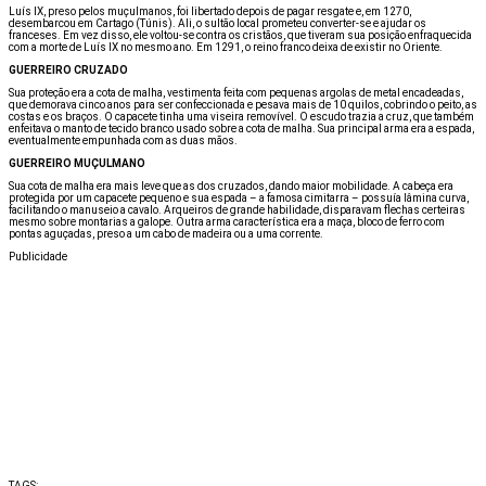
Luís IX, preso pelos muçulmanos, foi libertado depois de pagar resgate e, em 1270,
desembarcou em Cartago (Túnis). Ali, o sultão local prometeu converter-se e ajudar os
franceses. Em vez disso, ele voltou-se contra os cristãos, que tiveram sua posição enfraquecida
com a morte de Luís IX no mesmo ano. Em 1291, o reino franco deixa de existir no Oriente.
GUERREIRO CRUZADO
Sua proteção era a cota de malha, vestimenta feita com pequenas argolas de metal encadeadas,
que demorava cinco anos para ser confeccionada e pesava mais de 10 quilos, cobrindo o peito, as
costas e os braços. O capacete tinha uma viseira removível. O escudo trazia a cruz, que também
enfeitava o manto de tecido branco usado sobre a cota de malha. Sua principal arma era a espada,
eventualmente empunhada com as duas mãos.
GUERREIRO MUÇULMANO
Sua cota de malha era mais leve que as dos cruzados, dando maior mobilidade. A cabeça era
protegida por um capacete pequeno e sua espada – a famosa cimitarra – possuía lâmina curva,
facilitando o manuseio a cavalo. Arqueiros de grande habilidade, disparavam flechas certeiras
mesmo sobre montarias a galope. Outra arma característica era a maça, bloco de ferro com
pontas aguçadas, preso a um cabo de madeira ou a uma corrente.
Publicidade
TAGS: