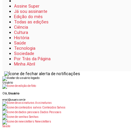
Assine Super
Já sou assinante
Edição do mês
Todas as edições
Ciência
Cultura
História
Saúde
Tecnologia
Sociedade
Por Trás da Página
Minha Abril
Usuário
Olá,
Usuário
email@usuario.com.br
Assinaturas
Conteúdos Salvos
Dados Pessoais
Senhas
Newsletters
Saúde
os Pais: Receba Super em Casa por 9,90
Oferta Dia dos Pais: Re