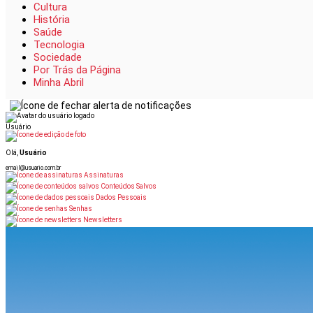
Cultura
História
Saúde
Tecnologia
Sociedade
Por Trás da Página
Minha Abril
Usuário
Olá,
Usuário
email@usuario.com.br
Assinaturas
Conteúdos Salvos
Dados Pessoais
Senhas
Newsletters
dos Pais: Receba Super em Casa por 9,90
Oferta Dia dos Pais: R