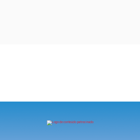
eceba Super em Casa por 9,90