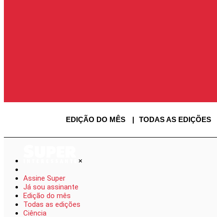
ENTRAR
ENTRAR
AS
SAIR
USUÁRIO
EDIÇÃO DO MÊS
TODAS AS EDIÇÕES
×
Assine Super
Já sou assinante
Edição do mês
Todas as edições
Ciência