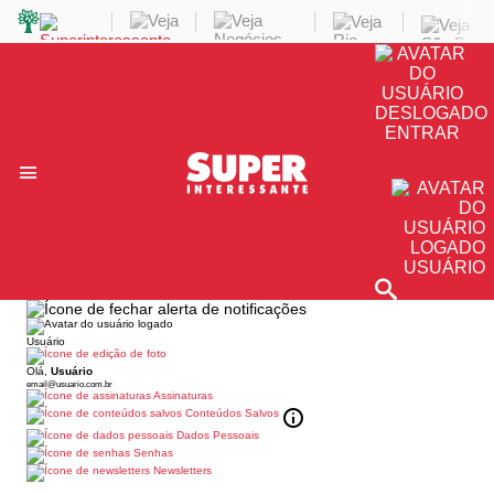
ENTRAR
ENTRAR
SAIR
USUÁRIO
Usuário
Olá,
Usuário
email@usuario.com.br
Assinaturas
Conteúdos Salvos
Dados Pessoais
Senhas
Newsletters