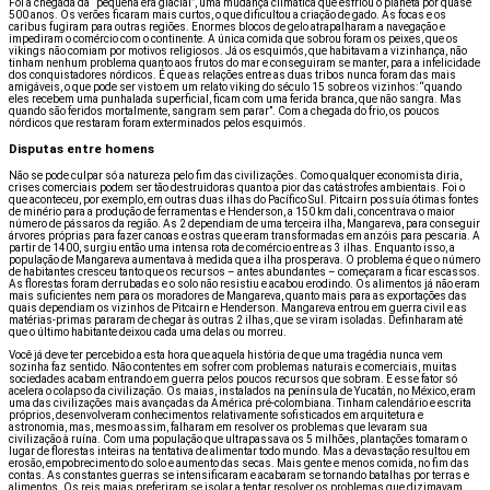
Foi a chegada da “pequena era glacial”, uma mudança climática que esfriou o planeta por quase
500 anos. Os verões ficaram mais curtos, o que dificultou a criação de gado. As focas e os
caribus fugiram para outras regiões. Enormes blocos de gelo atrapalharam a navegação e
impediram o comércio com o continente. A única comida que sobrou foram os peixes, que os
vikings não comiam por motivos religiosos. Já os esquimós, que habitavam a vizinhança, não
tinham nenhum problema quanto aos frutos do mar e conseguiram se manter, para a infelicidade
dos conquistadores nórdicos. É que as relações entre as duas tribos nunca foram das mais
amigáveis, o que pode ser visto em um relato viking do século 15 sobre os vizinhos: “quando
eles recebem uma punhalada superficial, ficam com uma ferida branca, que não sangra. Mas
quando são feridos mortalmente, sangram sem parar”. Com a chegada do frio, os poucos
nórdicos que restaram foram exterminados pelos esquimós.
Disputas entre homens
Não se pode culpar só a natureza pelo fim das civilizações. Como qualquer economista diria,
crises comerciais podem ser tão destruidoras quanto a pior das catástrofes ambientais. Foi o
que aconteceu, por exemplo, em outras duas ilhas do Pacífico Sul. Pitcairn possuía ótimas fontes
de minério para a produção de ferramentas e Henderson, a 150 km dali, concentrava o maior
número de pássaros da região. As 2 dependiam de uma terceira ilha, Mangareva, para conseguir
árvores próprias para fazer canoas e ostras que eram transformadas em anzóis para pescaria. A
partir de 1400, surgiu então uma intensa rota de comércio entre as 3 ilhas. Enquanto isso, a
população de Mangareva aumentava à medida que a ilha prosperava. O problema é que o número
de habitantes cresceu tanto que os recursos – antes abundantes – começaram a ficar escassos.
As florestas foram derrubadas e o solo não resistiu e acabou erodindo. Os alimentos já não eram
mais suficientes nem para os moradores de Mangareva, quanto mais para as exportações das
quais dependiam os vizinhos de Pitcairn e Henderson. Mangareva entrou em guerra civil e as
matérias-primas pararam de chegar às outras 2 ilhas, que se viram isoladas. Definharam até
que o último habitante deixou cada uma delas ou morreu.
Você já deve ter percebido a esta hora que aquela história de que uma tragédia nunca vem
sozinha faz sentido. Não contentes em sofrer com problemas naturais e comerciais, muitas
sociedades acabam entrando em guerra pelos poucos recursos que sobram. E esse fator só
acelera o colapso da civilização. Os maias, instalados na península de Yucatán, no México, eram
uma das civilizações mais avançadas da América pré-colombiana. Tinham calendário e escrita
próprios, desenvolveram conhecimentos relativamente sofisticados em arquitetura e
astronomia, mas, mesmo assim, falharam em resolver os problemas que levaram sua
civilização à ruína. Com uma população que ultrapassava os 5 milhões, plantações tomaram o
lugar de florestas inteiras na tentativa de alimentar todo mundo. Mas a devastação resultou em
erosão, empobrecimento do solo e aumento das secas. Mais gente e menos comida, no fim das
contas. As constantes guerras se intensificaram e acabaram se tornando batalhas por terras e
alimentos. Os reis maias preferiram se isolar a tentar resolver os problemas que dizimavam