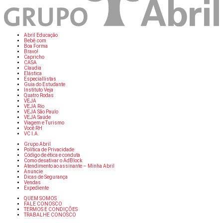
Abril Educação
Bebê.com
Boa Forma
Bravo!
Capricho
CASA
Claudia
Elástica
Especiallistas
Guia do Estudante
Instituto Veja
Quatro Rodas
VEJA
VEJA Rio
VEJA São Paulo
VEJA Saúde
Viagem e Turismo
Você RH
VC I.A.
Grupo Abril
Política de Privacidade
Código de ética e conduta
Como desativar o AdBlock
Atendimento ao assinante – Minha Abril
Anuncie
Dicas de Segurança
Vendas
Expediente
QUEM SOMOS
FALE CONOSCO
TERMOS E CONDIÇÕES
TRABALHE CONOSCO