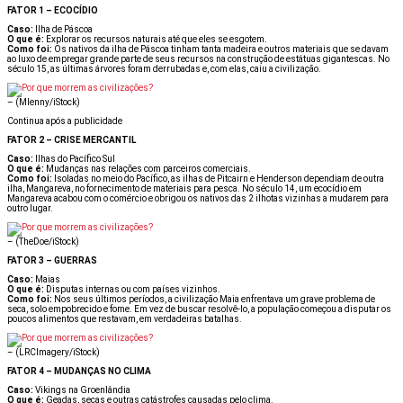
FATOR 1 – ECOCÍDIO
Caso:
Ilha de Páscoa
O que é:
Explorar os recursos naturais até que eles se esgotem.
Como foi:
Os nativos da ilha de Páscoa tinham tanta madeira e outros materiais que se davam
ao luxo de empregar grande parte de seus recursos na construção de estátuas gigantescas. No
século 15, as últimas árvores foram derrubadas e, com elas, caiu a civilização.
–
(Mlenny/iStock)
Continua após a publicidade
FATOR 2 – CRISE MERCANTIL
Caso:
Ilhas do Pacífico Sul
O que é:
Mudanças nas relações com parceiros comerciais.
Como foi:
Isoladas no meio do Pacífico, as ilhas de Pitcairn e Henderson dependiam de outra
ilha, Mangareva, no fornecimento de materiais para pesca. No século 14, um ecocídio em
Mangareva acabou com o comércio e obrigou os nativos das 2 ilhotas vizinhas a mudarem para
outro lugar.
–
(TheDoe/iStock)
FATOR 3 – GUERRAS
Caso:
Maias
O que é:
Disputas internas ou com países vizinhos.
Como foi:
Nos seus últimos períodos, a civilização Maia enfrentava um grave problema de
seca, solo empobrecido e fome. Em vez de buscar resolvê-lo, a população começou a disputar os
poucos alimentos que restavam, em verdadeiras batalhas.
–
(LRCImagery/iStock)
FATOR 4 – MUDANÇAS NO CLIMA
Caso:
Vikings na Groenlândia
O que é:
Geadas, secas e outras catástrofes causadas pelo clima.