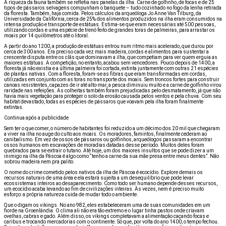
A riqueza da fauna também se refletia nas panelas da ilha. Carne de golfinho, de focas e de 25
tipos de pássaros selvagens compunham o banquete – tudo cozinhado no fogo da lenha retirada
da floresta. Também, haja comida. Pelos cálculos da arqueóloga Jo Anne Van Tilburg, da
Universidade da Califórnia, cerca de 25% dos alimentos produzidos na ilha eram consumidos na
intensa produção e transporte de estátuas. Estima-se que eram necessárias até 500 pessoas,
utilizando cordas e uma espécie de trenó feito de grandes toras de palmeiras, para arrastar os
moais por 14 quilômetros até o litoral.
A partir do ano 1200, a produção de estátuas entrou num ritmo mais acelerado, que durou por
cerca de 300 anos. Era preciso cada vez mais madeira, cordas e alimentos para sustentar a
crescente disputa entre os clãs que dominavam a ilha, que competiam para ver quem erguia as
maiores estátuas. A competição, no entanto, acabou sem vencedores. Pouco depois de 1400, a
floresta já não existia e a última palmeira foi cortada, extinta juntamente com outras 21 espécies
de plantas nativas. Com a floresta, foram-se as fibras que eram transformadas em cordas,
utilizadas em conjunto com as toras no transporte dos moais. Sem troncos fortes para construir
canoas resistentes, capazes de ir até alto-mar, a pesca diminuiu muito e a carne de golfinho virou
raridade nas refeições. As colheitas também foram prejudicadas pelo desmatamento, já que não
havia mais vegetação para proteger o solo da erosão causada pelos ventos e pela chuva. Com seu
habitat devastado, todas as espécies de pássaros que voavam pela ilha foram finalmente
extintas.
Continua após a publicidade
Sem ter o que comer, o número de habitantes foi reduzido a um décimo dos 20 mil que chegaram
a viver na ilha no auge do culto aos moais. Os moradores, famintos, finalmente cederam ao
canibalismo. Em vez de ossos de pássaros ou golfinhos, arqueólogos passaram a encontrar
ossos humanos em escavações de moradias datadas desse período. Muitos deles foram
quebrados para se extrair o tutano. Até hoje, um dos maiores insultos que se pode dizer a um
inimigo na ilha da Páscoa é algo como “tenho a carne da sua mãe presa entre meus dentes”. Não
sobrou madeira nem pra palito.
O nome do crime cometido pelos nativos da ilha de Páscoa é ecocídio. Explore demais os
recursos naturais de uma área e ela estará sujeita a um desequilíbrio que pode levar
ecossistemas inteiros ao desaparecimento. Como todo ser humano depende desses recursos,
um ecocídio acaba levando ao fim de civilizações inteiras. Às vezes, nem é preciso muito
esforço: a própria natureza cuida de mudar todo o ambiente.
Que o digam os vikings. No ano 982, eles estabeleceram uma de suas comunidades em um
fiorde na Groenlândia. O clima ali não era tão extremo e o lugar tinha pastos onde criavam
ovelhas, cabras e gado. Além disso, os vikings completavam a alimentação caçando focas e
caribus e trocando mercadorias com o continente. Só que, por volta do ano 1400, o tempo fechou.