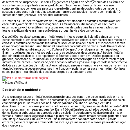
desembarcar e surpreendeu-se com as gigantescas figuras de pedra, esculpidas na forma de
rostos humanos, espalhadas ao longo do litoral. “Ficamos muito espantados, pois não
compreendíamos como essas pessoas, que não dispunham de cordas fortes ou madeira
adequada para construir máquinas, conseguiram erguer aquelas imagens com mais de 10
metros de altura”, escreveu em seu diário de bordo.
No interior da ilha, dentro da cratera de um vulcão extinto onde as estátuas costumavam ser
esculpidas, o ambiente era fantasmagórico. As ferramentas utilizadas pelos escultores
espalhadas pelo chão, estátuas inacabadas e outras deixadas para trás nas estradas que
levavam ao litoral davam a impressão de que o lugar havia sido abandonado.
Quase 300 anos depois, o mesmo mistério que intrigava o capitão holandês ainda paira no
pensamento de quem desembarca no aeroporto de Mataveri e depara com os enormes moais, as
colossais estátuas de pedra que resistem há séculos na ilha de Páscoa. Entre esses visitantes
está o biólogo americano Jared Diamond. Professor da faculdade de medicina da Universidade
da Califórnia, Diamond é autor do livro
Collapse
(“Colapso”, previsto para sair em agosto no
Brasil), que investiga os motivos pelos quais as sociedades desaparecem. A trágica história
dos construtores de moais se repetiu em diferentes épocas com civilizações pequenas ou
grandes, poderosas ou minúsculas. E o que Diamond percebeu é que elas desapareceram por
motivos semelhantes – na verdade, com apenas 5 fatores é possível explicar o desaparecimento
de todas as civilizações da história. Até a civilização em que vivemos hoje – cheia de maravilhas
tecnológicas e com dezenas de países interligados – poderia sofrer esse mesmo fim. Conheça
esses perigos – e a história das sociedades que se expuseram a eles.
–
(stbaus7/iStock)
Destruindo o ambiente
A chave para entender o misterioso desaparecimento dos construtores de moais está em uma
ilha muito diferente da terra infértil e desmatada que Roggeveen encontrou. Analisando o pólen
conservado por milhares de anos no fundo de pântanos na ilha de Páscoa, cientistas
descobriram que, quando os primeiros polinésios chegaram lá, provavelmente há cerca de 1 400
anos, encontraram um pequeno paraíso. Eram 166 quilômetros quadrados cobertos por uma
densa floresta subtropical que crescia sobre o solo fértil de origem vulcânica do qual a ilha é
formada. Entre a vasta vegetação nativa, a planta mais comum era uma espécie de palmeira alta e
robusta que só existia ali. Além de ter uma madeira forte o bastante para a construção de
embarcações e para ajudar a transportar os moais, a palmeira fornecia nozes para a alimentação
dos moradores.