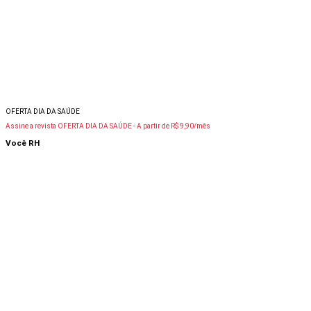
OFERTA DIA DA SAÚDE
Assine a revista OFERTA DIA DA SAÚDE -
A partir de R$ 9,90/mês
Você RH