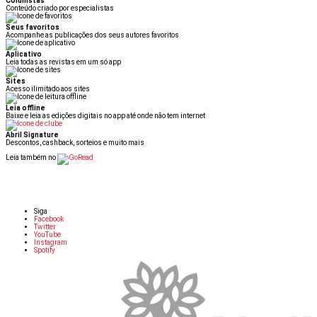
Colunistas
Conteúdo criado por especialistas
Seus favoritos
Acompanhe as publicações dos seus autores favoritos
Aplicativo
Leia todas as revistas em um só app
Sites
Acesso ilimitado aos sites
Leia offline
Baixe e leia as edições digitais no app até onde não tem internet
Abril Signature
Descontos, cashback, sorteios e muito mais
Leia também no
Siga
Facebook
Twitter
YouTube
Instagram
Spotify