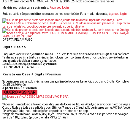
Abril Comunicações S.A., CNPJ 44.597.052/0001-62 - Todos os direitos reservados.
Matéria exclusiva para assinantes.
Faça seu login
Este usuário não possui direito de acesso neste conteúdo. Para mudar de conta,
faça seu login
OFERTA RELÂMPAGO
Digital Básico
Enquanto você lê isso, o
mundo muda
— e quem tem
Superinteressante Digital
sai na frente.
Tenha
acesso imediato
a ciência, tecnologia, comportamento e curiosidades que vão turbinar
sua mente e te deixar sempre atualizado.
De: R$ 14,99/mês
Apenas R$ 2,99/mês
ECONOMIZE ATÉ 63% OFF
Revista em Casa + Digital Premium
Superinteressante todo mês na sua casa, além de todos os benefícios do plano Digital Completo
De: R$ 26,90/mês
A partir de R$ 9,90/mês
QUERO ASSINAR
ACESSO LIVRE COM VIVO FIBRA
*Acesso ilimitado ao site e edições digitais de todos os títulos Abril, ao acervo completo de Veja e
Quatro Rodas e todas as edições dos últimos 7 anos de Claudia, Superinteressante, VC S/A, Você
RH e Veja Saúde, incluindo edições especiais e históricas no app.
*Pagamento único anual de R$35,88, equivalente a R$2,99/mês. Após esse período a renovação
será de 118,80/ano (proporcional a R$ 9,90/mês).