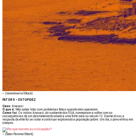
–
(nevereverro/iStock)
FATOR 5 – ESTUPIDEZ
Caso:
Anasazi
O que é:
Não saber lidar com problemas fatais quando eles aparecem.
Como foi:
Os índios Anasazi, do sudoeste dos EUA, começaram a sofrer com as
conseqüências de um desmatamento aliado a uma forte seca no século 12. Diante disso, a
resposta da elite foi se isolar e continuar explorando a população pobre. Um dia, o povo entrou em
colapso.
–
(Sean Pavone/iStock)