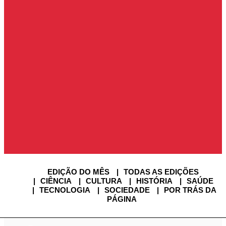
ENTRAR
ASSINE SUPER
ENTRAR
SAIR
USUÁRIO
EDIÇÃO DO MÊS
TODAS AS EDIÇÕES
CIÊNCIA
CULTURA
HISTÓRIA
SAÚDE
TECNOLOGIA
SOCIEDADE
POR TRÁS DA
PÁGINA