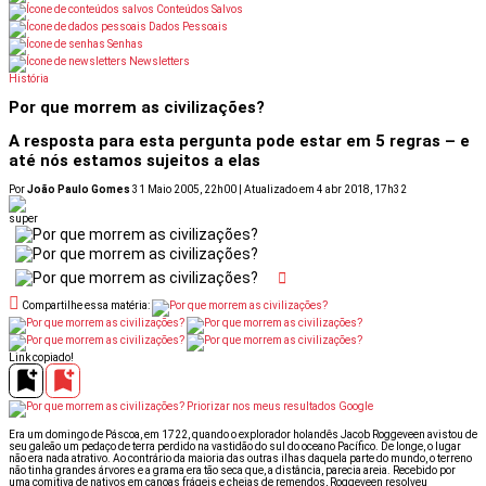
Conteúdos Salvos
Dados Pessoais
Senhas
Newsletters
História
ais: Receba Super em Casa por 9,90
Oferta Dia dos Pais: Receba
Por que morrem as civilizações?
A resposta para esta pergunta pode estar em 5 regras – e
até nós estamos sujeitos a elas
Por
João Paulo Gomes
31 Maio 2005, 22h00 | Atualizado em 4 abr 2018, 17h32
Compartilhe essa matéria:
Link copiado!
Priorizar nos meus resultados Google
Era um domingo de Páscoa, em 1722, quando o explorador holandês Jacob Roggeveen avistou de
seu galeão um pedaço de terra perdido na vastidão do sul do oceano Pacífico. De longe, o lugar
não era nada atrativo. Ao contrário da maioria das outras ilhas daquela parte do mundo, o terreno
não tinha grandes árvores e a grama era tão seca que, a distância, parecia areia. Recebido por
uma comitiva de nativos em canoas frágeis e cheias de remendos, Roggeveen resolveu