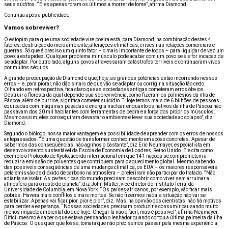
seus súditos. “Eles apenas foram os últimos a morrer de fome”, afirma Diamond.
Continua após a publicidade
Vamos sobreviver?
O estopim para que uma sociedade vire poeira está, para Diamond, na combinação destes 4
fatores: destruição do meio ambiente, alterações climáticas, crises nas relações comerciais e
guerras. Só que é preciso um quinto fator – o mais importante de todos – para liquidar de vez um
povo: a estupidez. Qualquer problema minúsculo pode acabar com um povo se ele for incapaz de
se adaptar. Por outro lado, alguns povos atravessaram catástrofes terríveis e continuaram vivos
por muitos séculos.
A grande preocupação de Diamond é que, hoje, as grandes potências estão incorrendo nesses
erros – e, para piorar, não dão sinais de que vão se adaptar ou corrigir a situação tão cedo.
Olhando em retrospectiva, fica claro que as sociedades antigas cometeram erros óbvios.
Destruir a floresta da qual depende sua sobrevivência, como fizeram os polinésios da ilha de
Páscoa, além de burrice, significa cometer suicídio. “Hoje temos mais de 6 bilhões de pessoas,
equipadas com máquinas pesadas e energia nuclear, enquanto os nativos da ilha de Páscoa não
passavam dos 20 mil habitantes com ferramentas de pedra e a força dos próprios músculos.
Mesmo assim, eles conseguiram devastar o ambiente e levar sua sociedade ao colapso”, diz
Diamond.
Segundo o biólogo, nossa maior vantagem é a possibilidade de aprender com os erros de nossos
antepassados. “É uma questão de transformar conhecimento em ações concretas. Apesar de
sabermos das conseqüências, não agimos o bastante”, diz Eric Neumayer, especialista em
desenvolvimento sustentável da Escola de Economia de Londres, Reino Unido. Ele cita como
exemplo o Protocolo de Kyoto, acordo internacional em que 141 nações se comprometem a
reduzir a emissão de poluentes que contribuem para o aquecimento global. Mesmo sabendo
das possíveis conseqüências de uma mudança climática, os EUA – os maiores responsáveis
pela emissão de dióxido de carbono na atmosfera – preferiram não participar do tratado. “Não
adianta se isolar. As partes ricas do mundo precisam descobrir como viver sem arruinar a
atmosfera para o resto do planeta”, diz John Mutter, vice-diretor do Instituto Terra, da
Universidade de Columbia, em Nova York. “Os países africanos, por exemplo, vão ficar mais
pobres. Haverá mais conflitos e mais mortes. Se não fizermos nada, a situação não vai se
estabilizar. Apenas vai ficar pior, pior e pior”, diz. Mas, na opinião dos cientistas, não há motivos
para perder a esperança. “Nossas sociedades precisam produzir e consumir causando muito
menos impacto ambiental do que hoje. Chegar lá não é fácil, mas é possível”, afirma Neumayer.
Difícil mesmo é saber o que estava pensando o lenhador quando cortou a última palmeira da ilha
de Páscoa. O que quer que fosse, tomara que não precisemos passar pela mesma experiência.