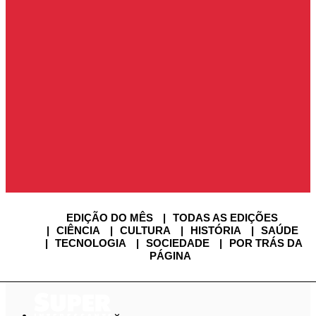
ENTRAR
ENTRAR
ASSINE SUPER
SAIR
USUÁRIO
EDIÇÃO DO MÊS
TODAS AS EDIÇÕES
CIÊNCIA
CULTURA
HISTÓRIA
SAÚDE
TECNOLOGIA
SOCIEDADE
POR TRÁS DA
PÁGINA