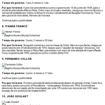
Tempo de governo:
1 ano, 5 meses e 1 dia
Por que foi breve:
Esse vice-presidente assumiu o governo em 14 de junho de 1909, após a
morte do presidente Affonso Pena. Entre suas principais medidas, inaugurou o ensino técnico, o
serviço de proteção aos índios no Brasil e iniciou o saneamento da Baixada Fluminense. Ficou
até a posse do novo eleito, Hermes da Fonseca
Continua após a publicidade
8. ITAMAR FRANCO
–
(Rogério Nunes/Mundo Estranho)
Tempo de governo:
2 anos, 3 meses e 29 dias
Por que foi breve:
Ninguém conhecia o vice na chapa de Collor. Mas eis que Itamar chegou ao
posto máximo em 29 de dezembro de 1992, depois que o “caçador de marajás” renunciou. Em
seu mandato, Itamar lançou o Plano Real, que acabou com mais de uma década de hiperinflação.
Ficou no governo até 1995, quando assumiu o recém-eleito FHC
9. FERNANDO COLLOR
–
(Rogério Nunes/Mundo Estranho)
Tempo de governo:
2 anos, 6 meses e 17 dias
Continua após a publicidade
Por que foi breve:
Primeiro presidente eleito diretamente depois do período militar, Collor foi o
cara mais jovem a assumir a Presidência – tinha apenas 40 anos em 1990. Envolvido em
denúncias de corrupção, ele foi investigado por uma CPI e precisou renunciar em 1992 para
escapar de um processo de impeachment.
10. JOÃO GOULART