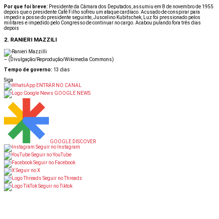
Por que foi breve:
Presidente da Câmara dos Deputados, assumiu em 8 de novembro de 1955
depois que o presidente Café Filho sofreu um ataque cardíaco. Acusado de conspirar para
impedir a posse do presidente seguinte, Juscelino Kubitschek, Luz foi pressionado pelos
militares e impedido pelo Congresso de continuar no cargo. Acabou pulando fora três dias
depois
2. RANIERI MAZZILI
–
(Divulgação/Reprodução/Wikimedia Commons)
Tempo de governo:
13 dias
Siga
ENTRAR NO CANAL
GOOGLE NEWS
GOOGLE DISCOVER
Seguir no Instagram
Seguir no YouTube
Seguir no Facebook
Seguir no X
Seguir no Threads
Seguir no Tiktok