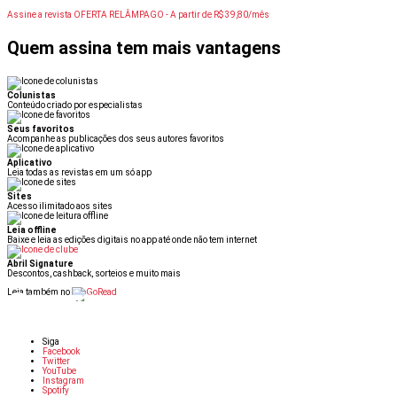
Assine a revista OFERTA RELÂMPAGO -
A partir de R$ 39,80/mês
Quem assina tem mais vantagens
Colunistas
Conteúdo criado por especialistas
Seus favoritos
Acompanhe as publicações dos seus autores favoritos
Aplicativo
Leia todas as revistas em um só app
Sites
Acesso ilimitado aos sites
Leia offline
Baixe e leia as edições digitais no app até onde não tem internet
Abril Signature
Descontos, cashback, sorteios e muito mais
Leia também no
Siga
Facebook
Twitter
YouTube
Instagram
Spotify