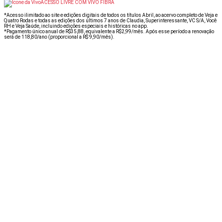
ACESSO LIVRE COM VIVO FIBRA
*Acesso ilimitado ao site e edições digitais de todos os títulos Abril, ao acervo completo de Veja e
Quatro Rodas e todas as edições dos últimos 7 anos de Claudia, Superinteressante, VC S/A, Você
RH e Veja Saúde, incluindo edições especiais e históricas no app.
*Pagamento único anual de R$35,88, equivalente a R$2,99/mês. Após esse período a renovação
será de 118,80/ano (proporcional a R$ 9,90/mês).