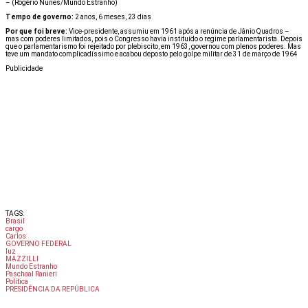
–
(Rogério Nunes/Mundo Estranho)
Tempo de governo:
2 anos, 6 meses, 23 dias
Por que foi breve:
Vice-presidente, assumiu em 1961 após a renúncia de Jânio Quadros –
mas com poderes limitados, pois o Congresso havia instituído o regime parlamentarista. Depois
que o parlamentarismo foi rejeitado por plebiscito, em 1963, governou com plenos poderes. Mas
teve um mandato complicadíssimo e acabou deposto pelo golpe militar de 31 de março de 1964
Publicidade
TAGS:
Brasil
cargo
Carlos
GOVERNO FEDERAL
luz
MAZZILLI
Mundo Estranho
Paschoal Ranieri
Política
PRESIDÊNCIA DA REPÚBLICA