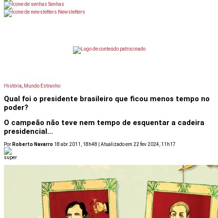
Senhas
Newsletters
is: Receba Super em Casa por 9,90
Oferta Dia dos Pais: Receba 
História
,
Mundo Estranho
Qual foi o presidente brasileiro que ficou menos tempo no
poder?
O campeão não teve nem tempo de esquentar a cadeira
presidencial...
Por
Roberto Navarro
18 abr 2011, 18h48 | Atualizado em 22 fev 2024, 11h17