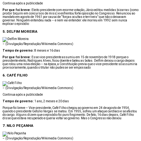
Continua após a publicidade
Por que foi breve:
Eleito presidente com enorme votação, Jânio editou medidas bizarras (como
proibir biquíni em concursos de miss) e enfrentou forte oposição no Congresso. Renunciou ao
mandato em agosto de 1961 por causa de “forças ocultas e terríveis” que não o deixavam
governar. Ninguém entendeu nada – e nem vai entender: ele morreu em 1992 sem nunca
explicar o episódio
5. DELFIM MOREIRA
–
(Divulgação/Reprodução/Wikimedia Commons)
Tempo de governo:
8 meses e 16 dias
Por que foi breve:
Esse vice-presidente assumiu em 15 de novembro de 1918 porque o
presidente eleito, Rodrigues Alves, ficou doente e bateu as botas. Delfim deixou o cargo depois
que rolou uma nova eleição – na época, a Constituição previa que o vice-presidente só assumiria
provisoriamente, quando o titular não pudesse ser empossado
6. CAFÉ FILHO
–
(Divulgação/Reprodução/Wikimedia Commons)
Continua após a publicidade
Tempo de governo:
1 ano, 2 meses e 20 dias
Porque foi breve – Vice-presidente, Café Filho chegou ao governo em 24 de agosto de 1954,
quando o presidente Getúlio Vargas se matou. Em 1955, sofreu um ataque cardíaco e se afastou
do cargo. Alguns dizem que o episódio foi puro fingimento. De fato, 16 dias depois, Café Filho
disse que estava recuperado e queria voltar ao governo. Mas o Congresso não deixou
7. NILO PEÇANHA
–
(Divulgação/Reprodução/Wikimedia Commons)