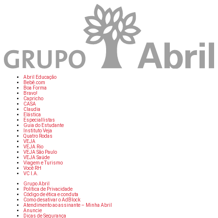
Abril Educação
Bebê.com
Boa Forma
Bravo!
Capricho
CASA
Claudia
Elástica
Especiallistas
Guia do Estudante
Instituto Veja
Quatro Rodas
VEJA
VEJA Rio
VEJA São Paulo
VEJA Saúde
Viagem e Turismo
Você RH
VC I.A.
Grupo Abril
Política de Privacidade
Código de ética e conduta
Como desativar o AdBlock
Atendimento ao assinante – Minha Abril
Anuncie
Dicas de Segurança