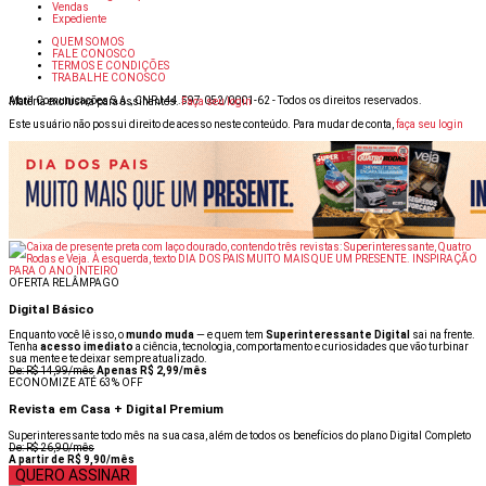
Vendas
Expediente
QUEM SOMOS
FALE CONOSCO
TERMOS E CONDIÇÕES
TRABALHE CONOSCO
Abril Comunicações S.A., CNPJ 44.597.052/0001-62 - Todos os direitos reservados.
Matéria exclusiva para assinantes.
Faça seu login
Este usuário não possui direito de acesso neste conteúdo. Para mudar de conta,
faça seu login
OFERTA RELÂMPAGO
Digital Básico
Enquanto você lê isso, o
mundo muda
— e quem tem
Superinteressante Digital
sai na frente.
Tenha
acesso imediato
a ciência, tecnologia, comportamento e curiosidades que vão turbinar
sua mente e te deixar sempre atualizado.
De: R$ 14,99/mês
Apenas R$ 2,99/mês
ECONOMIZE ATÉ 63% OFF
Revista em Casa + Digital Premium
Superinteressante todo mês na sua casa, além de todos os benefícios do plano Digital Completo
De: R$ 26,90/mês
A partir de R$ 9,90/mês
QUERO ASSINAR