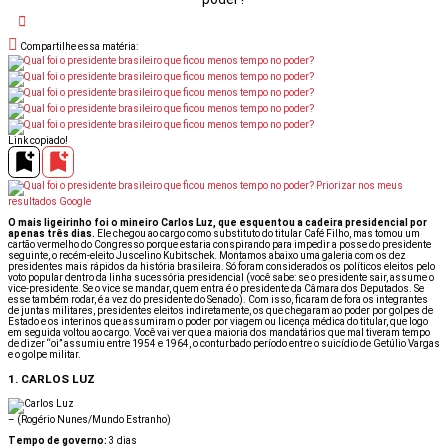
Compartilhe essa matéria:
Link copiado!
Priorizar nos meus
resultados Google
O mais ligeirinho foi o mineiro Carlos Luz, que esquentou a cadeira presidencial por
apenas três dias.
Ele chegou ao cargo como substituto do titular Café Filho, mas tomou um
cartão vermelho do Congresso porque estaria conspirando para impedir a posse do presidente
seguinte, o recém-eleito Juscelino Kubitschek. Montamos abaixo uma galeria com os dez
presidentes mais rápidos da história brasileira. Só foram considerados os políticos eleitos pelo
voto popular dentro da linha sucessória presidencial (você sabe: se o presidente sair, assume o
vice-presidente. Se o vice se mandar, quem entra é o presidente da Câmara dos Deputados. Se
esse também rodar, é a vez do presidente do Senado). Com isso, ficaram de fora os integrantes
de juntas militares, presidentes eleitos indiretamente, os que chegaram ao poder por golpes de
Estado e os interinos que assumiram o poder por viagem ou licença médica do titular, que logo
em seguida voltou ao cargo. Você vai ver que a maioria dos mandatários que mal tiveram tempo
de dizer “oi” assumiu entre 1954 e 1964, o conturbado período entre o suicídio de Getúlio Vargas
e o golpe militar.
1. CARLOS LUZ
–
(Rogério Nunes/Mundo Estranho)
Tempo de governo:
3 dias