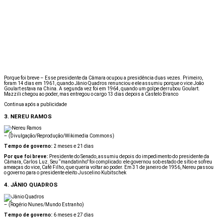
Porque foi breve – Esse presidente da Câmara ocupou a presidência duas vezes. Primeiro,
foram 14 dias em 1961, quando Jânio Quadros renunciou e ele assumiu porque o vice João
Goulart estava na China. A segunda vez foi em 1964, quando um golpe derrubou Goulart.
Mazzili chegou ao poder, mas entregou o cargo 13 dias depois a Castelo Branco
Continua após a publicidade
3. NEREU RAMOS
–
(Divulgação/Reprodução/Wikimedia Commons)
Tempo de governo:
2 meses e 21 dias
Por que foi breve:
Presidente do Senado, assumiu depois do impedimento do presidente da
Câmara, Carlos Luz. Seu “mandatinho” foi complicado: ele governou sob estado de sítio e sofreu
ameaças do vice, Café Filho, que queria voltar ao poder. Em 31 de janeiro de 1956, Nereu passou
o governo para o presidente eleito Juscelino Kubitschek
4. JÂNIO QUADROS
–
(Rogério Nunes/Mundo Estranho)
Tempo de governo:
6 meses e 27 dias