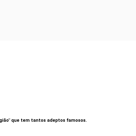
Receba Super em Casa por 9,90
eligião" que tem tantos adeptos famosos.