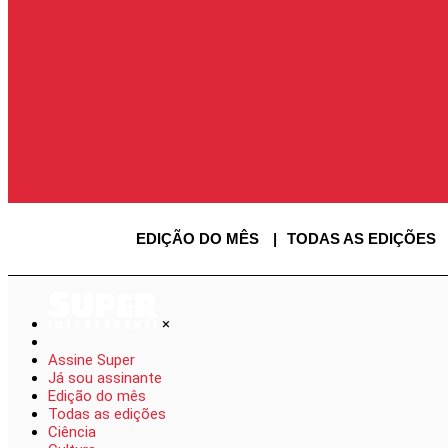
ENTRAR
ENTRAR
AS
SAIR
USUÁRIO
EDIÇÃO DO MÊS
TODAS AS EDIÇÕES
×
Assine Super
Já sou assinante
Edição do mês
Todas as edições
Ciência