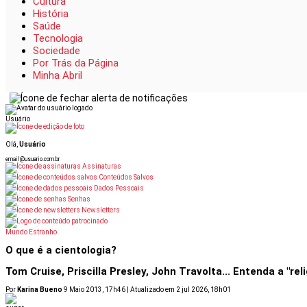
Cultura
História
Saúde
Tecnologia
Sociedade
Por Trás da Página
Minha Abril
Usuário
Olá,
Usuário
email@usuario.com.br
Assinaturas
Conteúdos Salvos
Dados Pessoais
Senhas
Newsletters
dos Pais: Receba Super em Casa por 9,90
Oferta Dia dos Pais: 
Mundo Estranho
O que é a cientologia?
Tom Cruise, Priscilla Presley, John Travolta... Entenda a "r
Por
Karina Bueno
9 Maio 2013, 17h46 | Atualizado em 2 jul 2026, 18h01