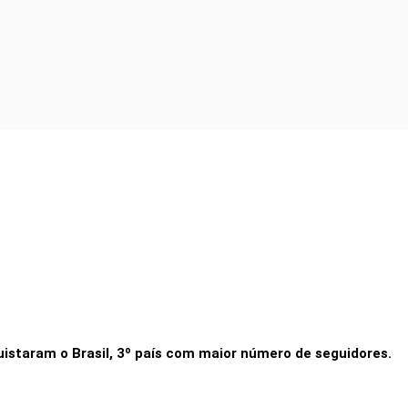
r em Casa por 9,90
uistaram o Brasil, 3º país com maior número de seguidores.