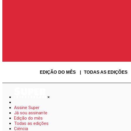
ENTRAR
ENTRAR
AS
SAIR
USUÁRIO
EDIÇÃO DO MÊS
TODAS AS EDIÇÕES
×
Assine Super
Já sou assinante
Edição do mês
Todas as edições
Ciência