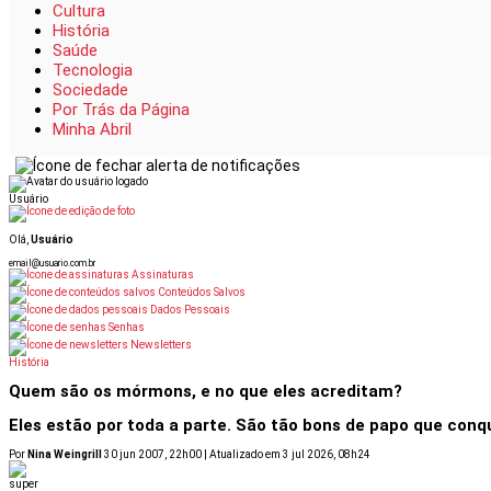
Cultura
História
Saúde
Tecnologia
Sociedade
Por Trás da Página
Minha Abril
Usuário
Olá,
Usuário
email@usuario.com.br
Assinaturas
Conteúdos Salvos
Dados Pessoais
Senhas
Newsletters
História
Receba Super em Casa por 9,90
Oferta Dia dos Pais: Receba Supe
Quem são os mórmons, e no que eles acreditam?
Eles estão por toda a parte. São tão bons de papo que conq
Por
Nina Weingrill
30 jun 2007, 22h00 | Atualizado em 3 jul 2026, 08h24